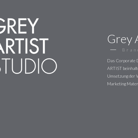
Grey A
Bran
Das Corporate 
ARTIST beinhalte
Umsetzung der W
Marketing Materi